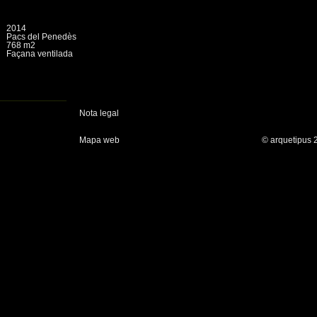
2014
Pacs del Penedès
768 m2
Façana ventilada
Nota legal
Mapa web
© arquetipus 