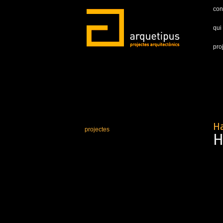
con
qui
pro
Ha
projectes
H