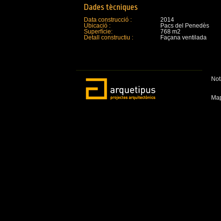
Dades tècniques
Data construcció :
2014
Ubicació :
Pacs del Penedès
Superfície:
768 m2
Detall constructiu :
Façana ventilada
Not
Ma