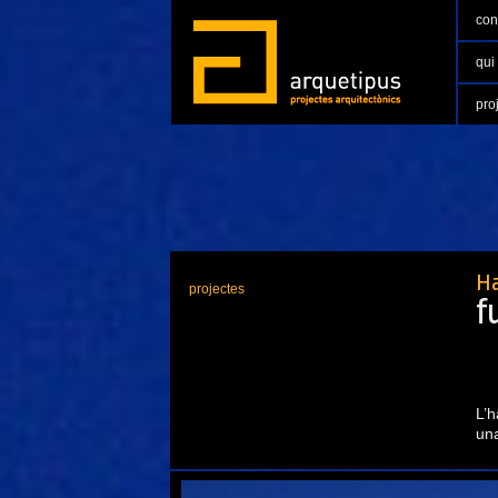
con
qui
pro
Ha
projectes
f
L’h
una