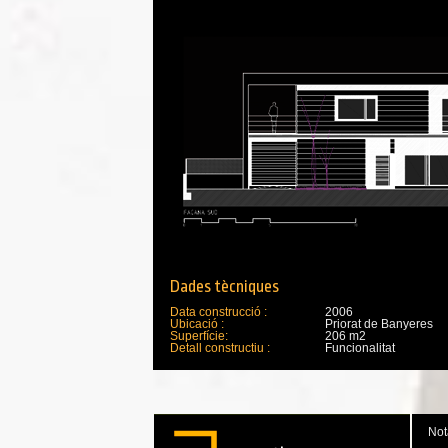
Dades tècniques
Data construcció :
2006
Ubicació :
Priorat de Banyeres
Superfície:
206 m2
Detall constructiu :
Funcionalitat
Not