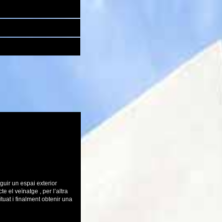
eguir un
espai exterior
cte el veïnatge
, per l’altra
ituat i finalment obtenir una