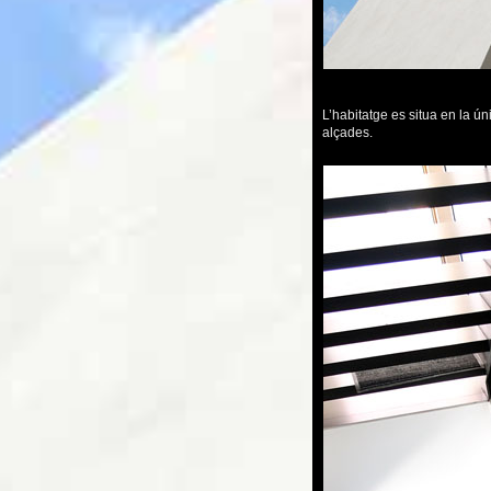
L’habitatge es situa en la ú
alçades.