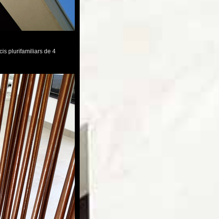
is plurifamiliars de 4