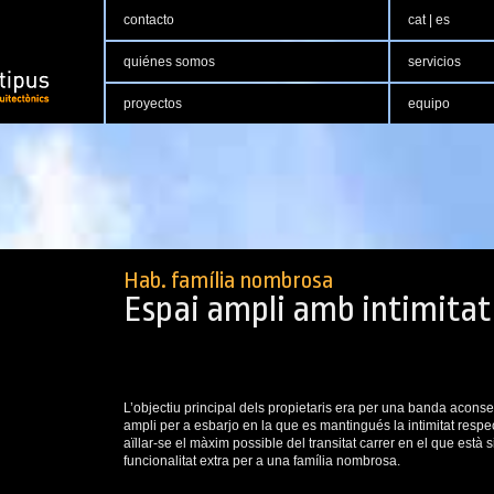
contacto
cat
|
es
quiénes somos
servicios
proyectos
equipo
Hab. família nombrosa
Espai ampli amb intimitat
L’objectiu principal dels propietaris era per una banda acons
ampli per a esbarjo en la que es mantingués la intimitat respe
aïllar-se el màxim possible del transitat carrer en el que està s
funcionalitat extra per a una família nombrosa.