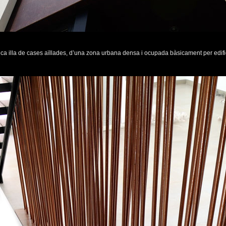
nica illa de cases aïllades, d’una zona urbana densa i ocupada bàsicament per edific