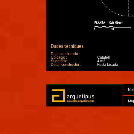
Dades tècniques
Data construcció :
Ubicació :
Calafell
Superfície:
4 m2
Detall constructiu :
Fusta lacada
Not
Ma