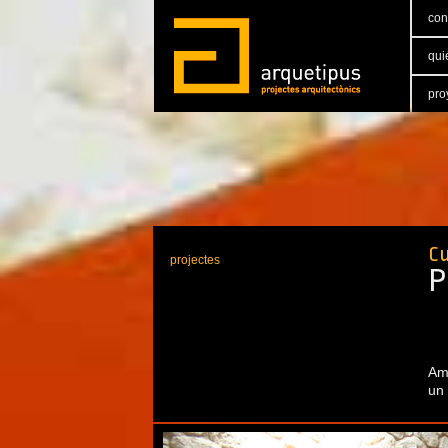
con
qui
pro
Cu
projectes
P
Amb
un 