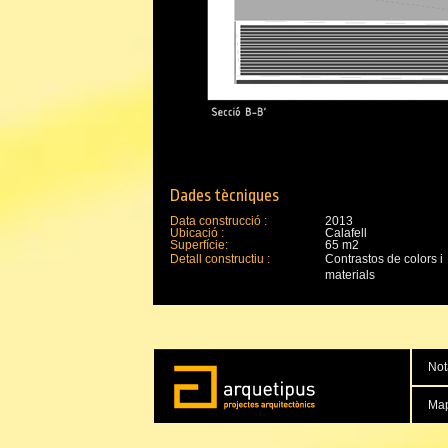
Dades tècniques
Data construcció :
2013
Ubicació :
Calafell
Superfície:
65 m2
Detall constructiu :
Contrastos de colors i
materials
Not
Ma