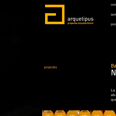
con
qui
pro
Ba
projectes
N
La 
als
que